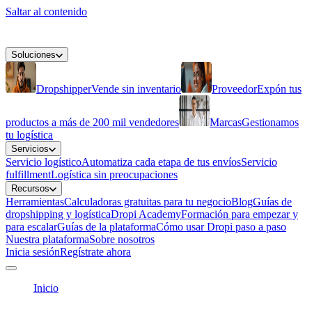
Saltar al contenido
Soluciones
Dropshipper
Vende sin inventario
Proveedor
Expón tus
productos a más de 200 mil vendedores
Marcas
Gestionamos
tu logística
Servicios
Servicio logístico
Automatiza cada etapa de tus envíos
Servicio
fulfillment
Logística sin preocupaciones
Recursos
Herramientas
Calculadoras gratuitas para tu negocio
Blog
Guías de
dropshipping y logística
Dropi Academy
Formación para empezar y
para escalar
Guías de la plataforma
Cómo usar Dropi paso a paso
Nuestra plataforma
Sobre nosotros
Inicia sesión
Regístrate ahora
Inicio
/
Proveedores de dropshipping en Colombia: pon tu stock a