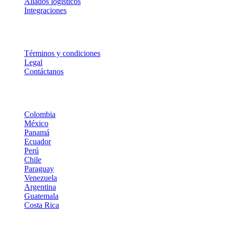
Aliados logísticos
Integraciones
Legal
Términos y condiciones
Legal
Contáctanos
Dropi en Latinoamérica
Colombia
México
Panamá
Ecuador
Perú
Chile
Paraguay
Venezuela
Argentina
Guatemala
Costa Rica
© DROPI | TODOS LOS DERECHOS RESERVADOS | 2026