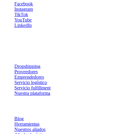
Facebook
Instagram
TikTok
YouTube
LinkedIn
Recibe tips y estrategias directamente en tu correo. ¡Prometemos no
saturarte!
Servicios y soluciones
Dropshipping
Proveedores
Emprendedores
Servicio logístico
Servicio fulfillment
Nuestra plataforma
Sobre Nosotros
Blog
Herramientas
Nuestros aliados