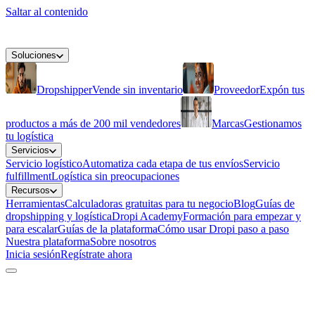
Saltar al contenido
Soluciones
Dropshipper
Vende sin inventario
Proveedor
Expón tus
productos a más de 200 mil vendedores
Marcas
Gestionamos
tu logística
Servicios
Servicio logístico
Automatiza cada etapa de tus envíos
Servicio
fulfillment
Logística sin preocupaciones
Recursos
Herramientas
Calculadoras gratuitas para tu negocio
Blog
Guías de
dropshipping y logística
Dropi Academy
Formación para empezar y
para escalar
Guías de la plataforma
Cómo usar Dropi paso a paso
Nuestra plataforma
Sobre nosotros
Inicia sesión
Regístrate ahora
Regístrate gratis