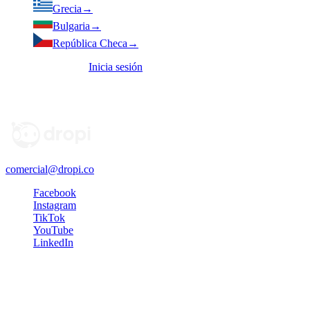
Grecia
→
Bulgaria
→
República Checa
→
¿Ya tienes cuenta?
Inicia sesión
El registro se completa en
app.dropi.co
. Dropi nunca te pedirá tu
contraseña en otra dirección.
comercial@dropi.co
Facebook
Instagram
TikTok
YouTube
LinkedIn
Recibe tips y estrategias directamente en tu correo. ¡Prometemos no
saturarte!
Servicios y soluciones