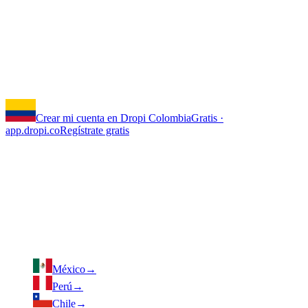
Empieza a vender online sin
manejar inventarios ni envíos
Únete a más de 63.000 dropshippers en Latinoamérica. Crear tu
cuenta es gratis y toma menos de dos minutos.
Crear mi cuenta en Dropi Colombia
Gratis ·
app.dropi.co
Regístrate gratis
✓
Sin inventario ni inversión inicial: no compras nada hasta
que vendes
✓
Nosotros almacenamos, empacamos y enviamos por ti
✓
Cobras el mismo día en que se entrega el pedido
✓
Registro gratis, sin mensualidad ni permanencia
¿Operas en otro país? Elige el tuyo
México
→
Perú
→
Chile
→