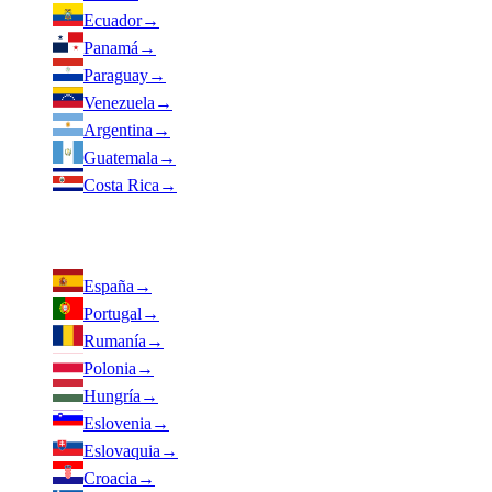
Ecuador
→
Panamá
→
Paraguay
→
Venezuela
→
Argentina
→
Guatemala
→
Costa Rica
→
Europa — Dropi PRO
España
→
Portugal
→
Rumanía
→
Polonia
→
Hungría
→
Eslovenia
→
Eslovaquia
→
Croacia
→