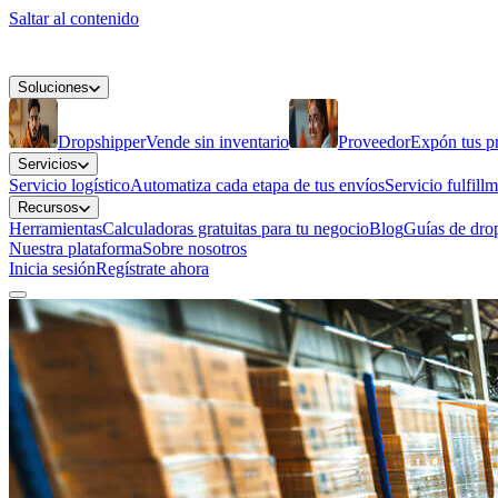
Saltar al contenido
Soluciones
Dropshipper
Vende sin inventario
Proveedor
Expón tus p
Servicios
Servicio logístico
Automatiza cada etapa de tus envíos
Servicio fulfill
Recursos
Herramientas
Calculadoras gratuitas para tu negocio
Blog
Guías de drop
Nuestra plataforma
Sobre nosotros
Inicia sesión
Regístrate ahora