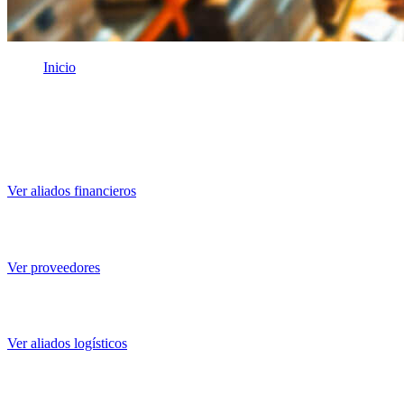
Inicio
/
Nuestros aliados
Nuestros aliados
Soluciones de financiamiento y gestión de pagos que te permiten mejora
Ver aliados financieros
Calidad garantizada en productos
Ver proveedores
Expertos en envíos eficientes
Ver aliados logísticos
Integradores para conectar sistemas